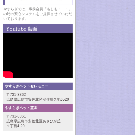
やすらぎでは、事前会員「もしも・・・」
の時の安心システムをご提供させていただ
いております。
やすらぎペットセレモニー
〒731-3362
広島県広島市安佐北区安佐町久地6520
やすらぎペット霊園
〒731-3361
広島県広島市安佐北区あさひが丘
１丁目4-29