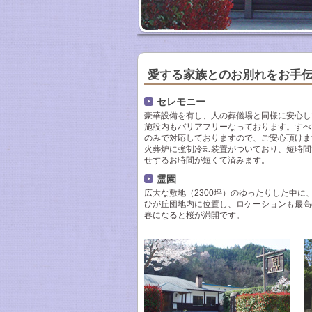
愛する家族とのお別れをお手
セレモニー
豪華設備を有し、人の葬儀場と同様に安心し
施設内もバリアフリーなっております。すべ
のみで対応しておりますので、ご安心頂けま
火葬炉に強制冷却装置がついており、短時間
せするお時間が短くて済みます。
霊園
広大な敷地（2300坪）のゆったりした中に、
ひが丘団地内に位置し、ロケーションも最高
春になると桜が満開です。