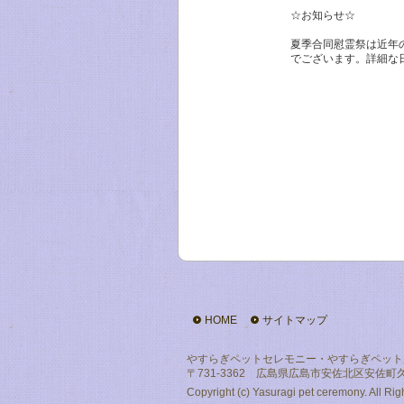
☆お知らせ☆
夏季合同慰霊祭は近年
でございます。詳細な
お盆帰省・お墓参りの
おります。お手向けい
新たにホームページを
URL：https://hiroshima
やすらぎペットセレモ
設内での固定火葬炉を
ご希望に合わせたご納
他所でご火葬されたペ
個別火葬・合同火葬、
っております。
ご火葬のちのご粉骨、お
572(24時間対応)ま
遅いお時間(夜間)又、
ご遠慮なくお申し付け
HOME
サイトマップ
施設のご見学も承って
お気軽にお越しくださ
やすらぎペットセレモニー・やすらぎペット
〒731-3362 広島県広島市安佐北区安佐町久地652
スタッフ一同至らない
どうぞよろしくお願い
Copyright (c) Yasuragi pet ceremony. All Ri