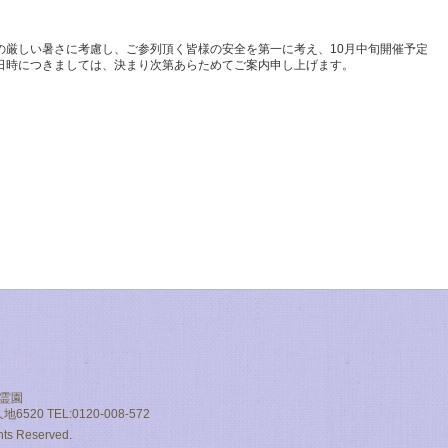
の厳しい暑さに考慮し、ご参列頂く皆様の安全を第一に考え、10月中旬開催予定
日時につきましては、決まり次第あらためてご案内申し上げます。
折に備え事務所前に弊社のお気持ちとして、ミニ灯篭をご準備させていただいて
ただけましたら幸いでございます。
掲載いたしました
-pet-memorial.com/
ニーでは、お気持ちによりそったご葬儀、プライベートな空間でのお見送り、施
完備、大切なご家族を人とおなじようにお見送りができます。
骨、やすらぎペット霊苑は自然豊かな敷地内で様々なご納骨方法がございます。
ットちゃんのご納骨、ご供養も承ります。
他ご対応に際しまして、お迎えさせて頂きご希望に応じご返骨等のサービスも承
手元供養にあたってのご粉骨をご検討中の方、フリーダイヤル 0120-008-
でお問合せくさい。
大型(犬・他)もご対応させていただいております。
くださいませ。
おります。
いませ。
霊園
0 TEL:0120-008-572
事ばかりでございますが、心新たに日々精進してまいります。
申しあげます。
ghts Reserved.